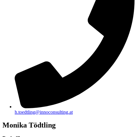
h.toedtling@innoconsulting.at
Monika Tödtling