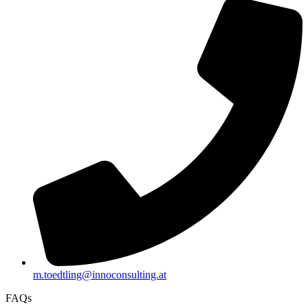
m.toedtling@innoconsulting.at
FAQs